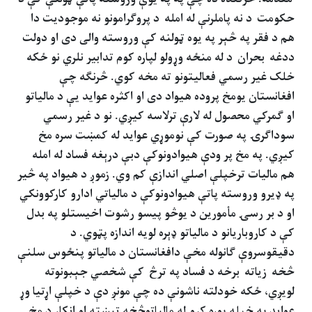
حکومت
د نه پاملرنې له امله
د پروګرامونو نه موجوديت دا
هم د فقر په څېر په يوه ټولنه کې وروسته والی دی او دولت
ددغه
بحران
د له منځه وړولو لپاره کوم تدابير نلري نو ځکه
خلک غير رسمي فعاليتونو ته مخه کوي. څرنګه چې
افغانستان يومخ پروده هيواد دی او اکثره عوايد يې د مالياتو
او ګمرکي محصول له لارې ترلاسه کيږي. نو د غير رسمي
سوداګرۍ په صورت کې نوموړي عوايد له کمښت سره مخ
کيږي. په مخ پر ودې هيوادونوکې دبې درېغه فساد له امله
هم ماليات ترخپلې اصلي اندازې کم وي. زموږ د هيواد په څير
په ډيرو وروسته پاتې هيوادونوکې د مالياتي ادارو کارکوونکي
او د بر رسۍ مأمورين د يوڅو پيسو رشوت اخيستلو په بدل
کې د کاروباريانو د مالياتو ډېره لويه اندازه پټوي. د
دقيقوسروې ګانوله مخې دافغانستان د مالياتو پنځوس سلنې
څخه
زياته
برخه د فساد په ترڅ
کې شخصي جېبونوته
لويږي، ځکه خودلته ناشونې ده چې مونږ دې د خپلې اړتيا وړ
عوايد په خپله پوره کړو.له مالياتوڅخه تيښته او انکار د مخ