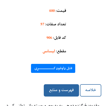
قیمت
:
400
تعداد صفات
:
57
کد فایل
:
906
مقطع
:
لیسانس
فایل ډاونلوډ کــــــــــــــــړۍ
خلاصه
فهرست و منابع
مقدمه: څرګنده ده چې په په یوې وروسته پاتې ټولنې کې د