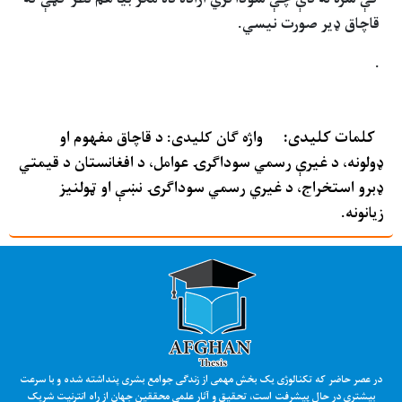
قاچاق ډير صورت نيسي.
.
کلمات کلیدی:
واژه ګان کلیدی: د قاچاق مفهوم او
ډولونه، د غیرې رسمي سوداګرۍ عوامل، د افغانستان د قیمتي
ډبرو استخراج، د غیري رسمي سوداګرۍ نښې او ټولنیز
زیانونه.
در عصر حاضر که تکنالوژی یک بخش مهمی از زندگی جوامع بشری پنداشته شده و با سرعت
بیشتری در حال پیشرفت است، تحقیق و آثار علمی محققین جهان از راه انترنیت شریک