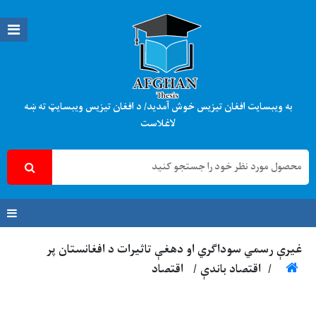
به ویبسایت افغان تیزیس خوش آمدید/ د افغان تیزیس ویبسایټ ته ښه
لاغلاست
غیرې رسمي سوداګري او دهغې تاثیرات د افغانستان پر
/
اقتصاد باندې
/
اقتصاد