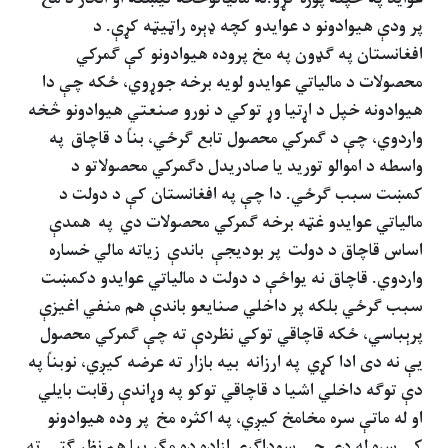
پر ودې هيوادونو د عوايدو کچه ډېره راټيټه کړې. د
افغانستان په ګډون په مخ پروده هيوادونو کې ګمرکي
محصولات د مالياتي عوايدو لويه برخه جوړوي، ځکه چې دا
هيوادونه خپل د اړتيا وړ توکي د نورو صنعتي هيوادونو څخه
واردوي، چې د ګمرکي محصول تابع ګرځي، بناً د قاچاق
په
واسطه د اموالو توريد يا صادريدل دګمرکي محصولاتو د
کمښت سبب ګرځي. دا چې په افغانستان کې د دولت د
مالياتي عوايدو غټه برخه ګمرکي محصولات دي
په
همدې
اساس قاچاق د دولت
پر بوديجې
باندې
زياته مالي خساره
واردوي. قاچاق نه يواځې د دولت د مالياتي عوايدو دکمښت
سبب گرځي بلکه پر داخلي صنايعو باندې هم منفي اغيزې
پرېباسي، ځکه قاچاقي توکي نظردې ته چې ګمرکي محصول
يې نه دی ادا کړي
په ارزانه
بيه بازار ته عرضه کيږي، نوبناً په
دې توګه داخلي اشيا د قاچاقي توکو په وړاندې رقابت بايلي
او له ماتې سره مخامخ کيږي، په اکثره مخ
پر وده هيوادونو
کې سره له دې چې سوداګري ازاده ده مګر بيا هم نظر ګټې ته