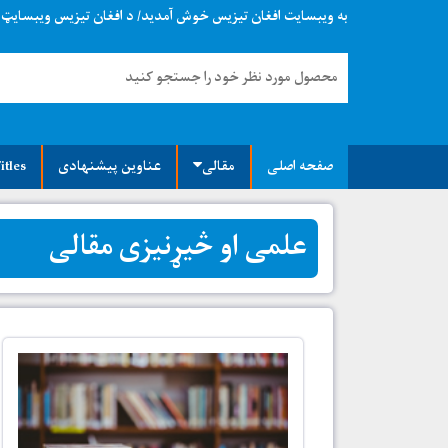
به ویبسایت افغان تیزیس خوش آمدید/ د افغان تیزیس ویبسایټ 
صفحه اصلی
مقالی
عناوین پیشنهادی
itles
علمی او څیړنیزی مقالی