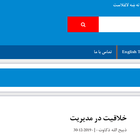
ته ښه لاغلاست
English T
تماس با ما
خلاقیت در مدیریت
ذبیح الله ذکاوت
- | -
2019-12-30